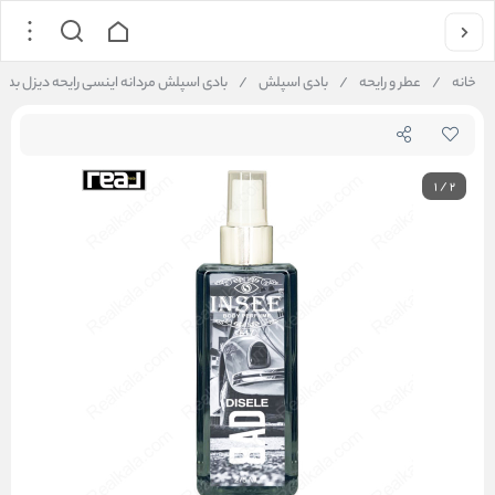
خانه
/
عطر و رایحه
/
بادی اسپلش
/
بادی اسپلش مردانه اینسی رایحه دیزل بد | Insee Body Splash Diesel Bad 275ml
1
/
2