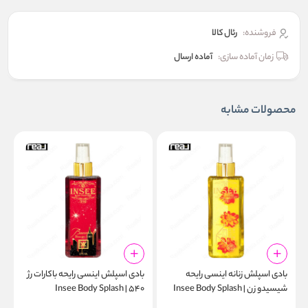
فروشنده:
رئال كالا
زمان آماده سازی:
آماده ارسال
محصولات مشابه
بادی اسپلش زنانه اینسی رایحه
بادی اسپلش اینسی رایحه باکارات رژ
ب
شیسیدو زن | Insee Body Splash
۵۴۰ | Insee Body Splash
l
Baccarat Rouge 540 275ml
Shiseido Zen 275ml