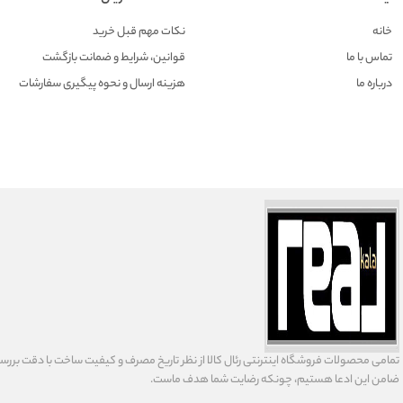
خانه
نکات مهم قبل خرید
تماس با ما
قوانین، شرایط و ضمانت بازگشت
درباره ما
هزينه ارسال و نحوه پیگیری سفارشات
تمامى محصولات فروشگاه اينترنتى رئال كالا از نظر تاریخ مصرف و كيفيت ساخت با دقت بررسى
ضامن اين ادعا هستيم، چونكه رضايت شما هدف ماست.