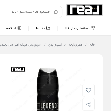
دسته بندی های کالا
برند ها
لینک ها
خانه
/
عطر و رایحه
/
اسپری بدن
/
اسپری بدن مردانه امپر مدل لجند بلک | nd Black Pour Homme Body Spray 200ml