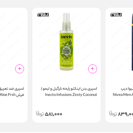
یوا دیپ
اسپری بدن اینکتو رایحه نارگیل و لیمو |
اسپری ضد تعریق
Nivea Men Anti
Inecto Infusions Zesty Coconut
فرش loe Frsh
nt Spray 250ml
Body Spray 150ml
Spr
581,000
839,0