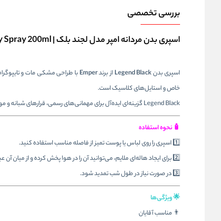
بررسی تخصصی
اسپری بدن مردانه امپر مدل لجند بلک | Emper Legend Black Pour Homme Body Spray 200ml
اسپری بدن
Legend Black
از برند
Emper
با طراحی مشکی مات و تایپوگرافی
خاص و استایل‌های کلاسیک است.
Legend Black گزینه‌ای ایده‌آل برای مهمانی‌های رسمی، قرارهای شبانه و موقعیت‌های نیمه‌رسمی بوده و رایحه‌ای ماندگار و مرموز را در طول شب حفظ می‌کند.
🧴 نحوه استفاده
1️⃣ اسپری را روی لباس یا پوست تمیز از فاصله مناسب استفاده کنید.
2️⃣ برای ایجاد هاله‌ای ملایم، می‌توانید آن را در هوا پخش کرده و از میان آن عبور کنید.
3️⃣ در صورت نیاز در طول شب تمدید شود.
🌟 ویژگی‌ها
👨 مناسب آقایان