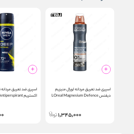
اسپری ضد تعریق مردانه لورال منیزیم
اسپری ضد تعریق مردانه ن
دیفنس LOreal Magnesium Defence
اکستریم perspirant
ay Deep Extreme 150m
48h Spray
00
1,345,000