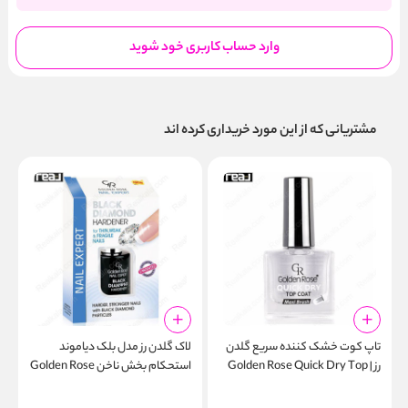
وارد حساب کاربری خود شوید
مشتریانی که از این مورد خریداری کرده اند
تاپ کوت خشک‌ کننده سریع گلدن
لاک گلدن رز مدل بلک دیاموند
ا
رز | Golden Rose Quick Dry Top
استحکام بخش ناخن Golden Rose
l
Black Diamond Nail Hardener
Coat