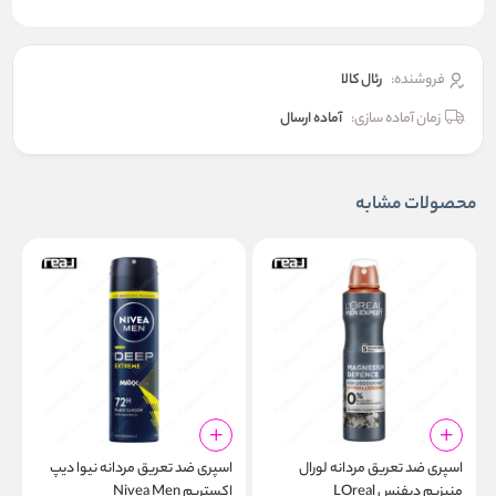
فروشنده:
رئال كالا
زمان آماده سازی:
آماده ارسال
محصولات مشابه
اسپری ضد تعریق مردانه لورال
اسپری ضد تعریق مردانه نیوا دیپ
ا
منیزیم دیفنس LOreal
اکستریم Nivea Men