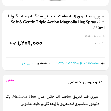
اسپری ضد تعریق زنانه سافت اند جنتل سه‌ گانه رایحه مگنولیا
هاگ Soft & Gentle Triple Action Magnolia Hug Spray
250ml
شناسه کالا:
33914
1,209,000
تومان
قیمت:
سافت اند جنتل-Soft & Gentle
اسپری بدن
برند:
دسته بندی:
بیشتر
نقد و بررسی تخصصی
اسپری ضد تعریق سافت اند جنتل مدل Magnolia Hug یک
دئودورانت اسپری ضد تعریق با رایحه گلی و لطیف مگنولی...