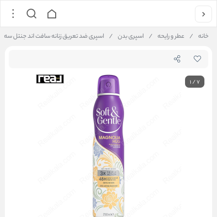
خانه
/
عطر و رایحه
/
اسپری بدن
/
اسپری ضد تعریق زنانه سافت اند جنتل سه‌ گانه رایحه مگنولیا هاگ g Spray 250ml
1
/
7