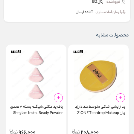
فروشنده:
رئال كالا
زمان آماده سازی:
آماده ارسال
محصولات مشابه
پد آرایشی اشکی متوسط بند دار زد
پاف پد مثلثی شیگلم بسته ۳ عددی
وان Z.ONE Teardrop Makeup
Sheglam Insta-Ready Powder
n
Puff
Puff Z-608
e
966,000
208,000