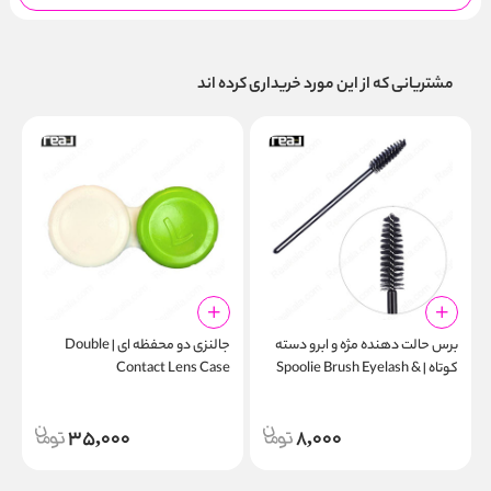
مشتریانی که از این مورد خریداری کرده اند
برس حالت‌ دهنده مژه و ابرو دسته
جالنزی دو محفظه ای | Double
ک
کوتاه | Spoolie Brush Eyelash &
Contact Lens Case
e
Brow Short Handle
35,000
8,000