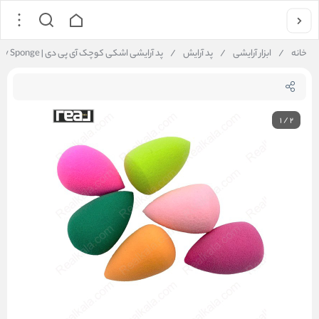
خانه
/
ابزار آرایشی
/
پد آرایش
/
پد آرایشی اشکی کوچک آی پی دی | IPD Small Beauty Sponge
1
/
2