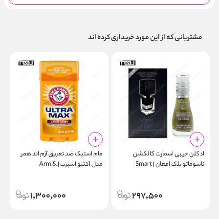
مشتریانی که از این مورد خریداری کرده اند
ادکلن جیبی اسمارت کالکشن
مام استیک ضد تعریق آرم اند همر
ا
ناسوماتو بلک افغان | Smart
مدل اکتیو اسپرت | Arm &
l
Hammer Ultra Max
Collection 470 15ml
Antiperspirant Deodorant
1,300,000
297,500
Active Sport 73g