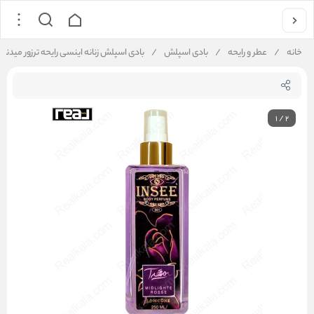
خانه
/
عطر و رایحه
/
بادی اسپلش
/
بادی اسپلش زنانه اینسی رایحه ترزور میدنایت رز | y Splash Tresor Midnight Rose 250ml
1
/
2