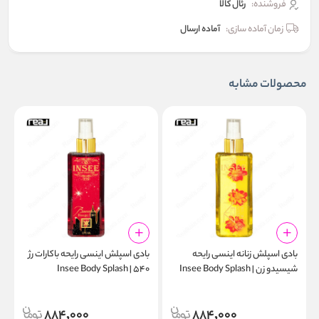
فروشنده:
رئال كالا
زمان آماده سازی:
آماده ارسال
محصولات مشابه
بادی اسپلش زنانه اینسی رایحه
بادی اسپلش اینسی رایحه باکارات رژ
ب
شیسیدو زن | Insee Body Splash
۵۴۰ | Insee Body Splash
l
Baccarat Rouge 540 275ml
Shiseido Zen 275ml
884,000
884,000