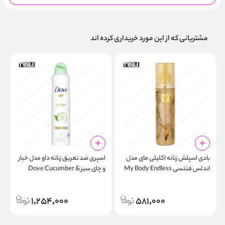
مشتریانی که از این مورد خریداری کرده اند
بادی اسپلش زنانه اکلیلی مای مدل
اسپری ضد تعریق زنانه داو مدل خیار
ص
اندلس فنتسی My Body Endless
و چای سبز Dove Cucumber &
s
Green Tea Antiperspirant Spray
Fantasy
250ml
1,254,000
581,000