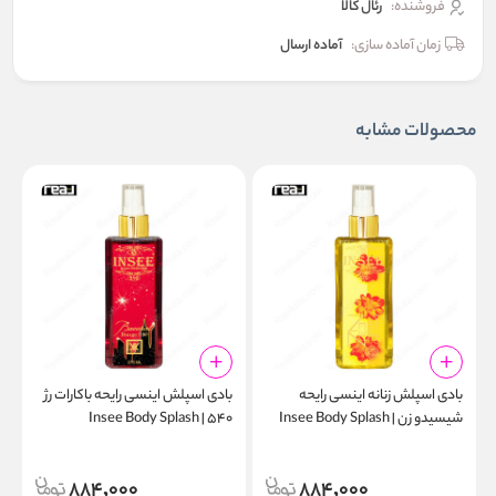
فروشنده:
رئال كالا
زمان آماده سازی:
آماده ارسال
محصولات مشابه
بادی اسپلش زنانه اینسی رایحه
بادی اسپلش اینسی رایحه باکارات رژ
ب
شیسیدو زن | Insee Body Splash
۵۴۰ | Insee Body Splash
l
Baccarat Rouge 540 275ml
Shiseido Zen 275ml
884,000
884,000