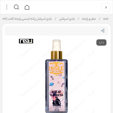
خانه
/
عطر و رایحه
/
بادی اسپلش
/
بادی اسپلش زنانه اینسی رایحه اکلت | Insee Body Splash Eclat 250ml
1
/
1